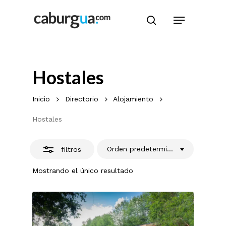
Skip
Menu
to
search
Cerrar
main
filtros
content
Hostales
Inicio
Directorio
Alojamiento
Hostales
Orden predeterminado
filtros
Mostrando el único resultado