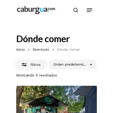
Skip
Menu
to
search
Cerrar
main
filtros
content
Dónde comer
Inicio
Directorio
Dónde comer
Orden predeterminado
filtros
Mostrando 5 resultados